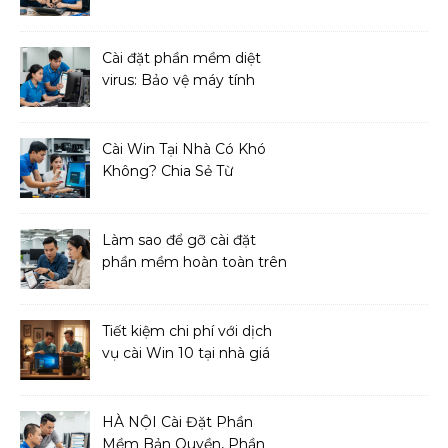
dẫn sửa chữa
Cài đặt phần mềm diệt
virus: Bảo vệ máy tính
toàn diện
Cài Win Tại Nhà Có Khó
Không? Chia Sẻ Từ
Chuyên Gia IT
Làm sao để gỡ cài đặt
phần mềm hoàn toàn trên
macOS?
Tiết kiệm chi phí với dịch
vụ cài Win 10 tại nhà giá
cả phải chăng
HÀ NỘI Cài Đặt Phần
Mềm Bản Quyền, Phần