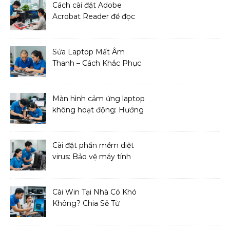
Cách cài đặt Adobe
Acrobat Reader để đọc
file PDF
Sửa Laptop Mất Âm
Thanh – Cách Khắc Phục
Đơn Giản Tại Nhà
Màn hình cảm ứng laptop
không hoạt động: Hướng
dẫn sửa chữa
Cài đặt phần mềm diệt
virus: Bảo vệ máy tính
toàn diện
Cài Win Tại Nhà Có Khó
Không? Chia Sẻ Từ
Chuyên Gia IT