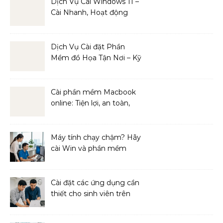
Dịch Vụ Cài Windows 11 –
Cài Nhanh, Hoạt động
Mượt Mà
Dịch Vụ Cài đặt Phần
Mềm đồ Họa Tận Nơi – Kỹ
Thuật Viên Giàu Kinh
Nghiệm
Cài phần mềm Macbook
online: Tiện lợi, an toàn,
hiệu quả
Máy tính chạy chậm? Hãy
cài Win và phần mềm
ngay!
Cài đặt các ứng dụng cần
thiết cho sinh viên trên
MacBook