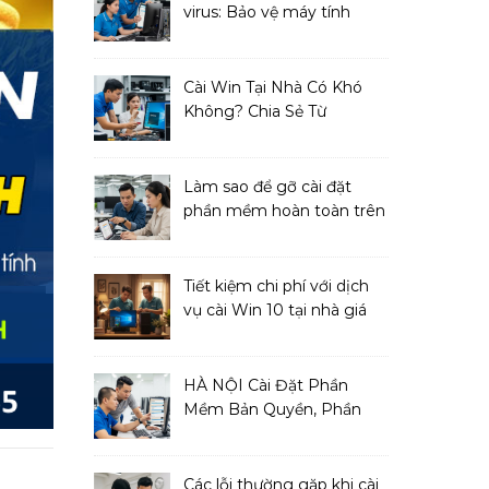
virus: Bảo vệ máy tính
toàn diện
Cài Win Tại Nhà Có Khó
Không? Chia Sẻ Từ
Chuyên Gia IT
Làm sao để gỡ cài đặt
phần mềm hoàn toàn trên
macOS?
Tiết kiệm chi phí với dịch
vụ cài Win 10 tại nhà giá
cả phải chăng
HÀ NỘI Cài Đặt Phần
Mềm Bản Quyền, Phần
Mềm Diệt Virus
Các lỗi thường gặp khi cài