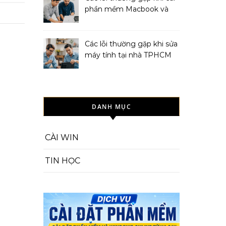
phần mềm Macbook và
cách khắc phục
Các lỗi thường gặp khi sửa
máy tính tại nhà TPHCM
và cách khắc phục
DANH MỤC
CÀI WIN
TIN HỌC