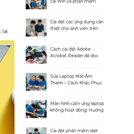
cài Win và phần mềm
ngay!
Cài đặt các ứng dụng cần
thiết cho sinh viên trên
lại.
MacBook
Cách cài đặt Adobe
Acrobat Reader để đọc
file PDF
Sửa Laptop Mất Âm
Thanh – Cách Khắc Phục
Đơn Giản Tại Nhà
Màn hình cảm ứng laptop
không hoạt động: Hướng
dẫn sửa chữa
Cài đặt phần mềm diệt