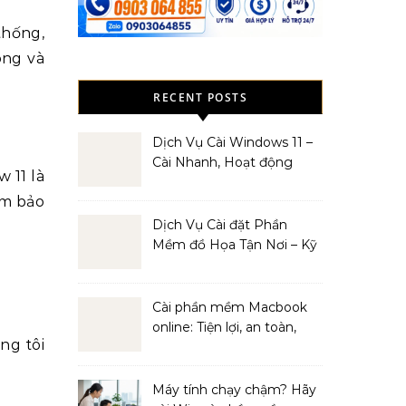
thống,
óng và
RECENT POSTS
Dịch Vụ Cài Windows 11 –
Cài Nhanh, Hoạt động
 11 là
Mượt Mà
ảm bảo
Dịch Vụ Cài đặt Phần
Mềm đồ Họa Tận Nơi – Kỹ
Thuật Viên Giàu Kinh
Nghiệm
Cài phần mềm Macbook
online: Tiện lợi, an toàn,
ng tôi
hiệu quả
Máy tính chạy chậm? Hãy