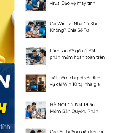
virus: Bảo vệ máy tính
toàn diện
Cài Win Tại Nhà Có Khó
Không? Chia Sẻ Từ
Chuyên Gia IT
Làm sao để gỡ cài đặt
phần mềm hoàn toàn trên
macOS?
Tiết kiệm chi phí với dịch
vụ cài Win 10 tại nhà giá
cả phải chăng
HÀ NỘI Cài Đặt Phần
Mềm Bản Quyền, Phần
Mềm Diệt Virus
Các lỗi thường gặp khi cài