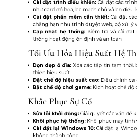
Cài đặt trình điều khiển:
Cài đặt các trìn
như card đồ họa, bo mạch chủ và bộ điều k
Cài đặt phần mềm cần thiết:
Cài đặt các
chẳng hạn như trình duyệt web, bộ xử lý
Cập nhật hệ thống:
Kiểm tra và cài đặ
thống hoạt động ổn định và an toàn.
Tối Ưu Hóa Hiệu Suất Hệ T
Dọn dẹp ổ đĩa:
Xóa các tập tin tạm thời,
thiện hiệu suất.
Đặt chế độ hiệu suất cao:
Điều chỉnh cài
Bật chế độ chơi game:
Kích hoạt chế độ c
Khắc Phục Sự Cố
Sửa lỗi khởi động:
Giải quyết các vấn đề 
Khôi phục hệ thống:
Khôi phục máy tính v
Cài đặt lại Windows 10:
Cài đặt lại Wind
không thành công.