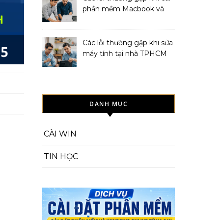
phần mềm Macbook và
cách khắc phục
Các lỗi thường gặp khi sửa
máy tính tại nhà TPHCM
và cách khắc phục
DANH MỤC
CÀI WIN
TIN HỌC