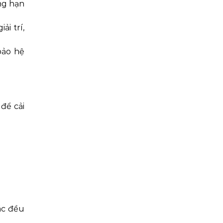
ng hạn
ải trí,
bảo hệ
để cải
ác đều