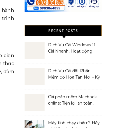
u hành
 trình
RECENT POSTS
Dịch Vụ Cài Windows 11 –
Cài Nhanh, Hoạt động
o diện
Mượt Mà
n thức
Dịch Vụ Cài đặt Phần
y, đảm
Mềm đồ Họa Tận Nơi – Kỹ
Thuật Viên Giàu Kinh
Nghiệm
Cài phần mềm Macbook
online: Tiện lợi, an toàn,
hiệu quả
Máy tính chạy chậm? Hãy