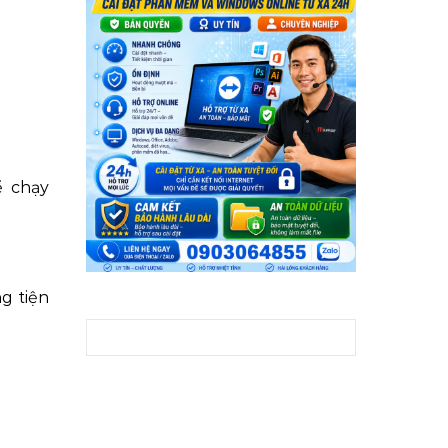
ể chạy
g tiện
Tìm kiếm cho: