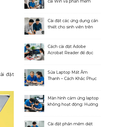
cài Win và phần mềm
ngay!
Cài đặt các ứng dụng cần
thiết cho sinh viên trên
MacBook
Cách cài đặt Adobe
Acrobat Reader để đọc
file PDF
Sửa Laptop Mất Âm
ài đặt
Thanh – Cách Khắc Phục
Đơn Giản Tại Nhà
Màn hình cảm ứng laptop
không hoạt động: Hướng
dẫn sửa chữa
Cài đặt phần mềm diệt