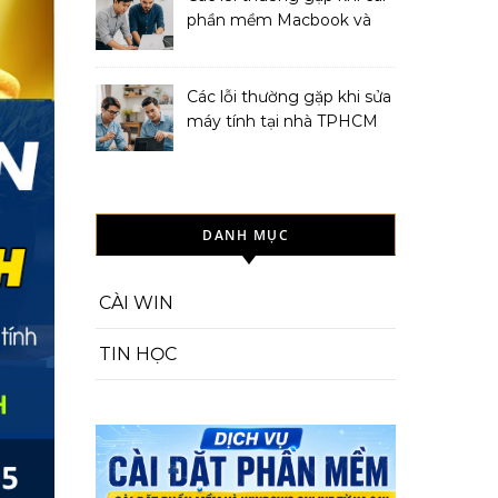
phần mềm Macbook và
cách khắc phục
Các lỗi thường gặp khi sửa
máy tính tại nhà TPHCM
và cách khắc phục
DANH MỤC
CÀI WIN
TIN HỌC