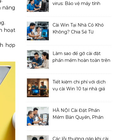
.
virus: Bảo vệ máy tính
h năng
toàn diện
ng.
Cài Win Tại Nhà Có Khó
h hoạt
Không? Chia Sẻ Từ
Chuyên Gia IT
nh hợp
Làm sao để gỡ cài đặt
phần mềm hoàn toàn trên
macOS?
Tiết kiệm chi phí với dịch
vụ cài Win 10 tại nhà giá
cả phải chăng
HÀ NỘI Cài Đặt Phần
Mềm Bản Quyền, Phần
Mềm Diệt Virus
Các lỗi thường gặp khi cài