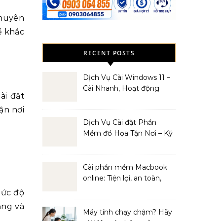
chuyên
ể khắc
RECENT POSTS
Dịch Vụ Cài Windows 11 –
Cài Nhanh, Hoạt động
ài đặt
Mượt Mà
ận nơi
Dịch Vụ Cài đặt Phần
Mềm đồ Họa Tận Nơi – Kỹ
Thuật Viên Giàu Kinh
Nghiệm
Cài phần mềm Macbook
online: Tiện lợi, an toàn,
hiệu quả
mức độ
ăng và
Máy tính chạy chậm? Hãy