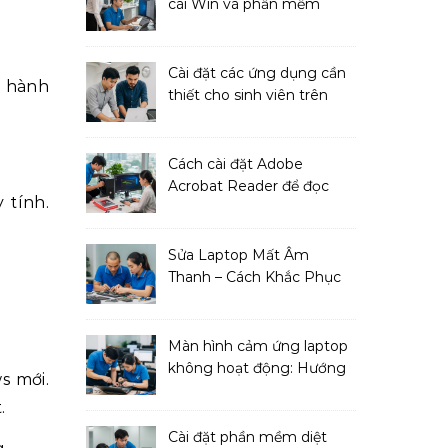
cài Win và phần mềm
ngay!
Cài đặt các ứng dụng cần
o hành
thiết cho sinh viên trên
MacBook
Cách cài đặt Adobe
Acrobat Reader để đọc
 tính.
file PDF
Sửa Laptop Mất Âm
Thanh – Cách Khắc Phục
Đơn Giản Tại Nhà
Màn hình cảm ứng laptop
không hoạt động: Hướng
s mới.
dẫn sửa chữa
.
Cài đặt phần mềm diệt