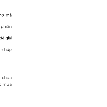
mới mà
 phiên
ể giải
nh hợp
h chưa
ợc mua
.