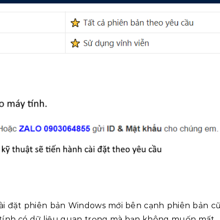
cài đặt phiên bản Windows mới bên cạnh phiên bản cũ
tính có dữ liệu quan trọng mà bạn không muốn mất.