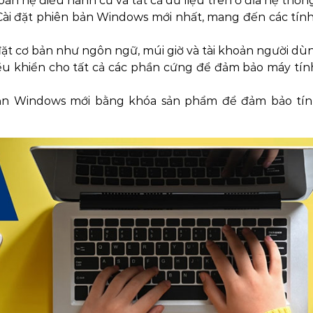
àn hệ điều hành cũ và tất cả dữ liệu trên ổ đĩa hệ thống
ài đặt phiên bản Windows mới nhất, mang đến các tín
đặt cơ bản như ngôn ngữ, múi giờ và tài khoản người dù
iều khiển cho tất cả các phần cứng để đảm bảo máy tín
ản Windows mới bằng khóa sản phẩm để đảm bảo tí