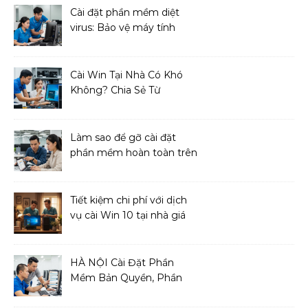
Cài đặt phần mềm diệt
virus: Bảo vệ máy tính
toàn diện
Cài Win Tại Nhà Có Khó
Không? Chia Sẻ Từ
Chuyên Gia IT
Làm sao để gỡ cài đặt
phần mềm hoàn toàn trên
macOS?
Tiết kiệm chi phí với dịch
vụ cài Win 10 tại nhà giá
cả phải chăng
HÀ NỘI Cài Đặt Phần
Mềm Bản Quyền, Phần
Mềm Diệt Virus