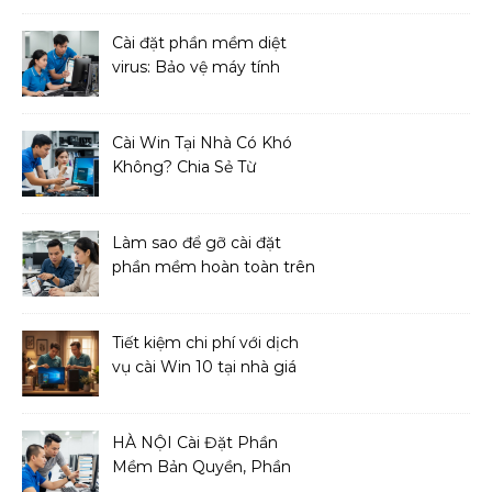
Cài đặt phần mềm diệt
virus: Bảo vệ máy tính
toàn diện
Cài Win Tại Nhà Có Khó
Không? Chia Sẻ Từ
Chuyên Gia IT
Làm sao để gỡ cài đặt
phần mềm hoàn toàn trên
macOS?
Tiết kiệm chi phí với dịch
vụ cài Win 10 tại nhà giá
cả phải chăng
HÀ NỘI Cài Đặt Phần
Mềm Bản Quyền, Phần
Mềm Diệt Virus