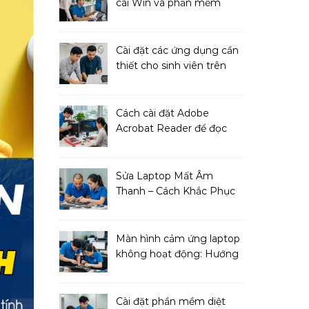
cài Win và phần mềm
ngay!
Cài đặt các ứng dụng cần
thiết cho sinh viên trên
MacBook
Cách cài đặt Adobe
Acrobat Reader để đọc
file PDF
Sửa Laptop Mất Âm
Thanh – Cách Khắc Phục
Đơn Giản Tại Nhà
Màn hình cảm ứng laptop
không hoạt động: Hướng
dẫn sửa chữa
Cài đặt phần mềm diệt