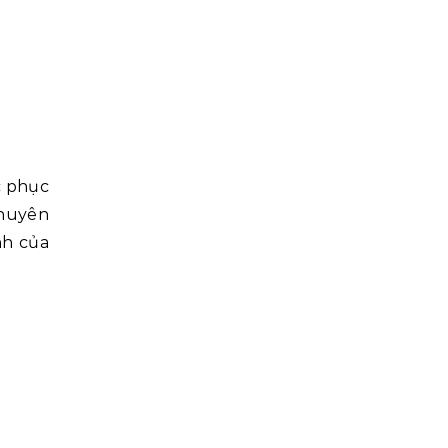
c phục
chuyên
nh của