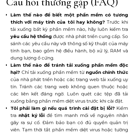
Câu hỏi thường gặp (FAQ)
Làm thế nào để biết một phần mềm có tương
thích với máy tính của tôi hay không?
Trước khi
tải xuống bất kỳ phần mềm nào, hãy luôn kiểm tra
yêu cầu hệ thống
được nhà phát triển cung cấp. So
sánh các yêu cầu này với thông số kỹ thuật của máy
tính bạn, bao gồm hệ điều hành, bộ xử lý, RAM và
dung lượng ổ cứng.
Làm thế nào để tránh tải xuống phần mềm độc
hại?
Chỉ tải xuống phần mềm từ
nguồn chính thức
của nhà phát triển hoặc các trang web tải xuống uy
tín. Tránh các trang web không quen thuộc hoặc
các liên kết đáng ngờ. Luôn quét các tệp đã tải
xuống bằng phần mềm diệt virus trước khi cài đặt.
Tôi phải làm gì nếu quá trình cài đặt bị lỗi?
Kiểm
tra
nhật ký lỗi
để tìm manh mối về nguyên nhân
gây ra sự cố. Đảm bảo bạn có đủ quyền quản trị
viên. Tạm thời tắt phần mềm diệt virus hoặc tường