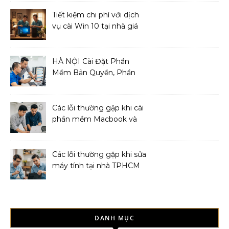
Tiết kiệm chi phí với dịch
vụ cài Win 10 tại nhà giá
cả phải chăng
HÀ NỘI Cài Đặt Phần
Mềm Bản Quyền, Phần
Mềm Diệt Virus
Các lỗi thường gặp khi cài
phần mềm Macbook và
cách khắc phục
Các lỗi thường gặp khi sửa
máy tính tại nhà TPHCM
và cách khắc phục
DANH MỤC