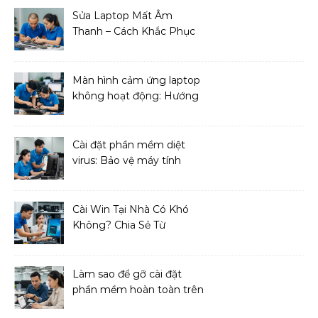
Sửa Laptop Mất Âm
Thanh – Cách Khắc Phục
Đơn Giản Tại Nhà
Màn hình cảm ứng laptop
không hoạt động: Hướng
dẫn sửa chữa
Cài đặt phần mềm diệt
virus: Bảo vệ máy tính
toàn diện
Cài Win Tại Nhà Có Khó
Không? Chia Sẻ Từ
Chuyên Gia IT
Làm sao để gỡ cài đặt
phần mềm hoàn toàn trên
macOS?