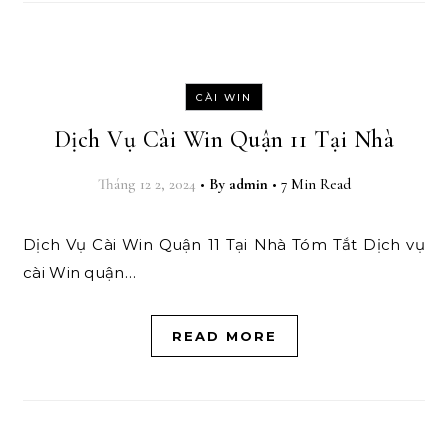
CÀI WIN
Dịch Vụ Cài Win Quận 11 Tại Nhà
Tháng 12 2, 2024
•
By
admin
•
7 Min Read
Dịch Vụ Cài Win Quận 11 Tại Nhà Tóm Tắt Dịch vụ
cài Win quận…
READ MORE