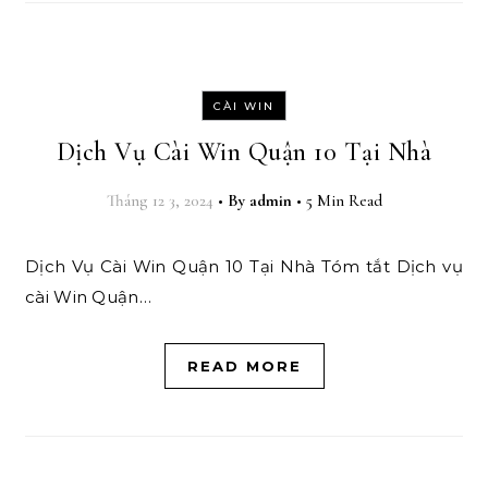
CÀI WIN
Dịch Vụ Cài Win Quận 10 Tại Nhà
Tháng 12 3, 2024
•
By
admin
•
5 Min Read
Dịch Vụ Cài Win Quận 10 Tại Nhà Tóm tắt Dịch vụ
cài Win Quận…
READ MORE