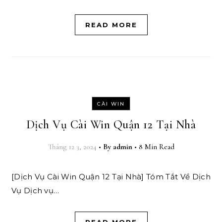
READ MORE
CÀI WIN
Dịch Vụ Cài Win Quận 12 Tại Nhà
Tháng 12 3, 2024
•
By
admin
•
8 Min Read
[Dịch Vụ Cài Win Quận 12 Tại Nhà] Tóm Tắt Về Dịch
Vụ Dịch vụ…