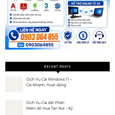
RECENT POSTS
Dịch Vụ Cài Windows 11 –
Cài Nhanh, Hoạt động
Mượt Mà
Dịch Vụ Cài đặt Phần
Mềm đồ Họa Tận Nơi – Kỹ
Thuật Viên Giàu Kinh