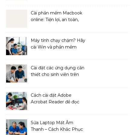
Nghiệm
Cài phần mềm Macbook
online: Tiện lợi, an toàn,
hiệu quả
Máy tính chạy chậm? Hãy
cài Win và phần mềm
ngay!
Cài đặt các ứng dụng cần
thiết cho sinh viên trên
MacBook
Cách cài đặt Adobe
Acrobat Reader để đọc
file PDF
Sửa Laptop Mất Âm
Thanh – Cách Khắc Phục