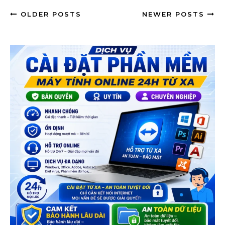
OLDER POSTS
NEWER POSTS