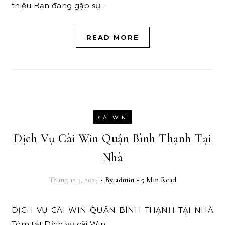
thiệu Bạn đang gặp sự…
READ MORE
CÀI WIN
Dịch Vụ Cài Win Quận Bình Thạnh Tại
Nhà
Tháng 12 3, 2024
•
By
admin
•
5 Min Read
DỊCH VỤ CÀI WIN QUẬN BÌNH THẠNH TẠI NHÀ
Tóm tắt Dịch vụ cài Win…