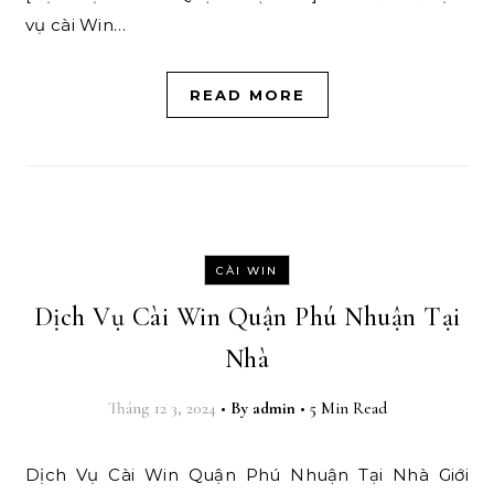
vụ cài Win…
READ MORE
CÀI WIN
Dịch Vụ Cài Win Quận Phú Nhuận Tại
Nhà
Tháng 12 3, 2024
•
By
admin
•
5 Min Read
Dịch Vụ Cài Win Quận Phú Nhuận Tại Nhà Giới