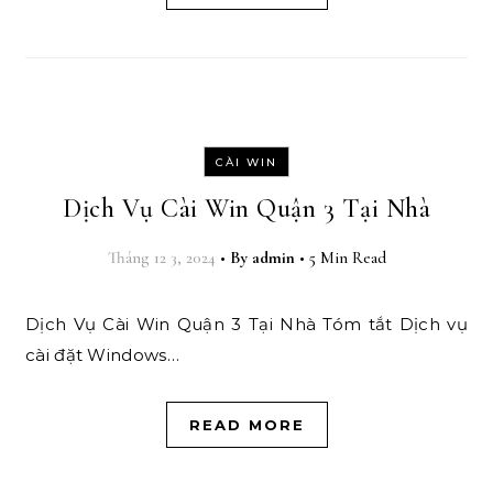
CÀI WIN
Dịch Vụ Cài Win Quận 3 Tại Nhà
Tháng 12 3, 2024
•
By
admin
•
5 Min Read
Dịch Vụ Cài Win Quận 3 Tại Nhà Tóm tắt Dịch vụ
cài đặt Windows…
READ MORE