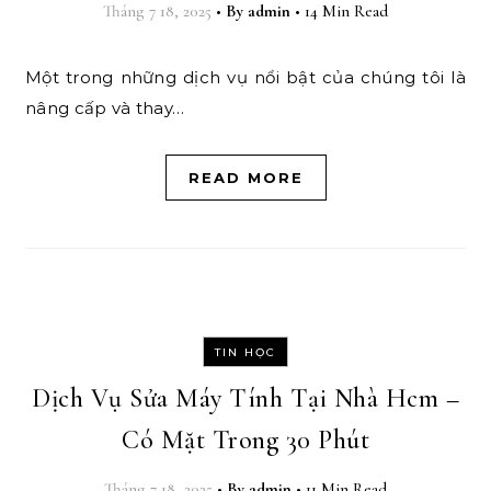
Tháng 7 18, 2025
•
By
admin
•
14 Min Read
Một trong những dịch vụ nổi bật của chúng tôi là
nâng cấp và thay…
READ MORE
TIN HỌC
Dịch Vụ Sửa Máy Tính Tại Nhà Hcm –
Có Mặt Trong 30 Phút
Tháng 7 18, 2025
•
By
admin
•
11 Min Read