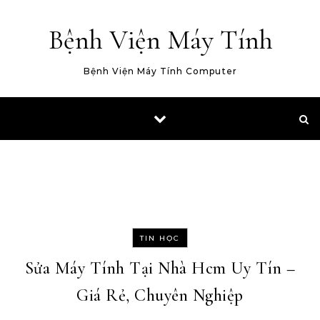
Skip to content
Bệnh Viện Máy Tính
Bệnh Viện Máy Tính Computer
TIN HỌC
Sửa Máy Tính Tại Nhà Hcm Uy Tín –
Giá Rẻ, Chuyên Nghiệp