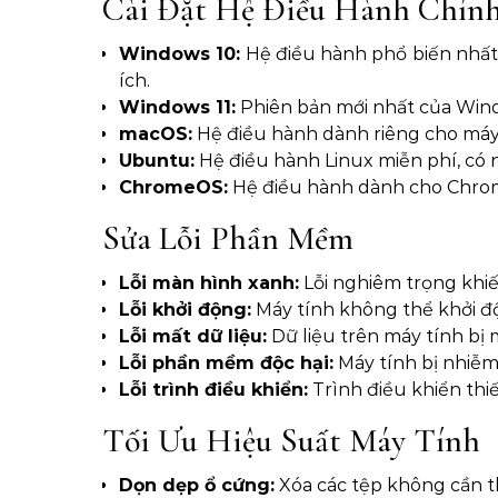
Cài Đặt Hệ Điều Hành Chín
Windows 10:
Hệ điều hành phổ biến nhất 
ích.
Windows 11:
Phiên bản mới nhất của Windo
macOS:
Hệ điều hành dành riêng cho máy Ma
Ubuntu:
Hệ điều hành Linux miễn phí, có 
ChromeOS:
Hệ điều hành dành cho Chrome
Sửa Lỗi Phần Mềm
Lỗi màn hình xanh:
Lỗi nghiêm trọng khi
Lỗi khởi động:
Máy tính không thể khởi đ
Lỗi mất dữ liệu:
Dữ liệu trên máy tính bị
Lỗi phần mềm độc hại:
Máy tính bị nhiễm
Lỗi trình điều khiển:
Trình điều khiển thi
Tối Ưu Hiệu Suất Máy Tính
Dọn dẹp ổ cứng:
Xóa các tệp không cần th