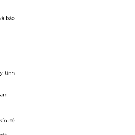
và bảo
y tính
ram.
vấn đề