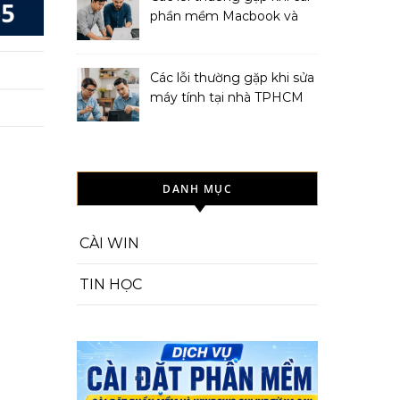
phần mềm Macbook và
cách khắc phục
Các lỗi thường gặp khi sửa
máy tính tại nhà TPHCM
và cách khắc phục
DANH MỤC
CÀI WIN
TIN HỌC