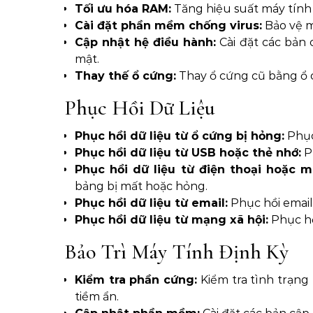
Tối ưu hóa RAM:
Tăng hiệu suất máy tính
Cài đặt phần mềm chống virus:
Bảo vệ m
Cập nhật hệ điều hành:
Cài đặt các bản 
mật.
Thay thế ổ cứng:
Thay ổ cứng cũ bằng ổ c
Phục Hồi Dữ Liệu
Phục hồi dữ liệu từ ổ cứng bị hỏng:
Phục 
Phục hồi dữ liệu từ USB hoặc thẻ nhớ:
Ph
Phục hồi dữ liệu từ điện thoại hoặc m
bảng bị mất hoặc hỏng.
Phục hồi dữ liệu từ email:
Phục hồi email
Phục hồi dữ liệu từ mạng xã hội:
Phục hồ
Bảo Trì Máy Tính Định Kỳ
Kiểm tra phần cứng:
Kiểm tra tình trạng
tiềm ẩn.