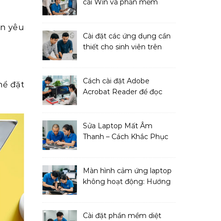
cài Win và phần mềm
ngay!
ạn yêu
Cài đặt các ứng dụng cần
thiết cho sinh viên trên
MacBook
Cách cài đặt Adobe
hể đặt
Acrobat Reader để đọc
file PDF
Sửa Laptop Mất Âm
Thanh – Cách Khắc Phục
Đơn Giản Tại Nhà
Màn hình cảm ứng laptop
không hoạt động: Hướng
dẫn sửa chữa
Cài đặt phần mềm diệt