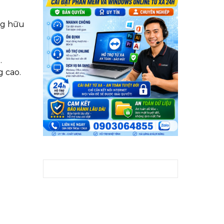
ng hữu
.
 cao.
Tìm kiếm cho: