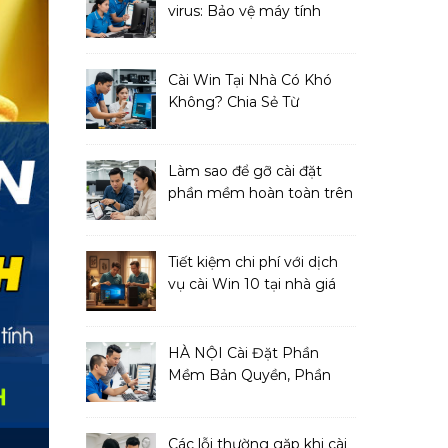
virus: Bảo vệ máy tính
toàn diện
Cài Win Tại Nhà Có Khó
Không? Chia Sẻ Từ
Chuyên Gia IT
Làm sao để gỡ cài đặt
phần mềm hoàn toàn trên
macOS?
Tiết kiệm chi phí với dịch
vụ cài Win 10 tại nhà giá
cả phải chăng
HÀ NỘI Cài Đặt Phần
Mềm Bản Quyền, Phần
Mềm Diệt Virus
Các lỗi thường gặp khi cài