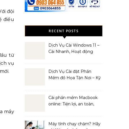
ới đội
ệ điều
RECENT POSTS
Dịch Vụ Cài Windows 11 –
Cài Nhanh, Hoạt động
đầu từ
Mượt Mà
ịch vụ
mới.
Dịch Vụ Cài đặt Phần
Mềm đồ Họa Tận Nơi – Kỹ
Thuật Viên Giàu Kinh
Nghiệm
Cài phần mềm Macbook
online: Tiện lợi, an toàn,
hiệu quả
ữa máy
Máy tính chạy chậm? Hãy